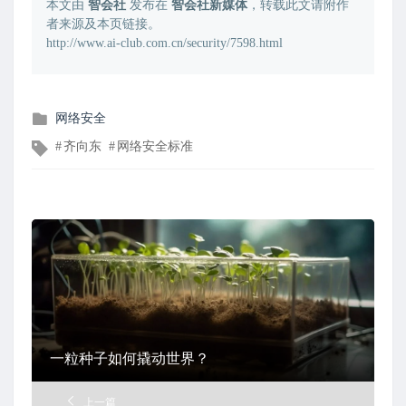
本文由
智会社
发布在
智会社新媒体
，转载此文请附作
者来源及本页链接。
http://www.ai-club.com.cn/security/7598.html
发
网络安全
布
文
齐向东
网络安全标准
在
章
标
签
一粒种子如何撬动世界？
上一篇