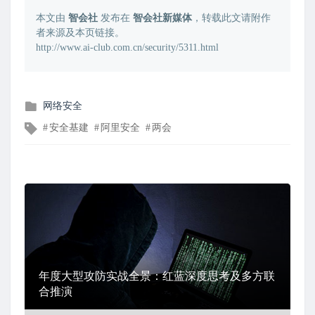
本文由
智会社
发布在
智会社新媒体
，转载此文请附作
者来源及本页链接。
http://www.ai-club.com.cn/security/5311.html
发
网络安全
布
文
安全基建
阿里安全
两会
在
章
标
签
年度大型攻防实战全景：红蓝深度思考及多方联
合推演