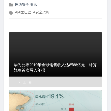
发
网络安全
资讯
布
文
阿里巴巴
安全架构
在
章
标
签
华为公布2019年全球销售收入达8588亿元，计算
战略首次写入年报
上一篇