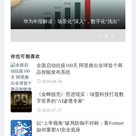
华为年报解读：场景化“深入”，数字化“浅出”
下一篇
你也可能喜欢
全面启动抗疫100天 阿里推出全球首个商
品智能发布系统
2020-04-30
《金蝉脱壳》照进现实：绿盟科技打造数
字世界的"AI渗透专家"
2026-07-27
以“上帝视角”破局防御不对称：看Fortinet
如何重塑AI安全底座