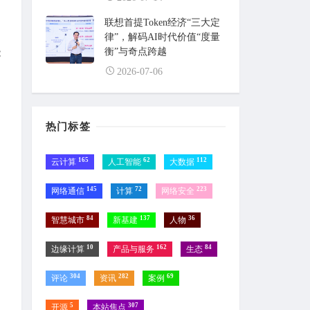
联想首提Token经济“三大定
律”，解码AI时代价值“度量
衡”与奇点跨越
能
2026-07-06
热门标签
165
62
112
云计算
人工智能
大数据
145
72
223
网络通信
计算
网络安全
84
137
36
智慧城市
新基建
人物
10
162
84
边缘计算
产品与服务
生态
304
282
69
评论
资讯
案例
5
307
开源
本站焦点