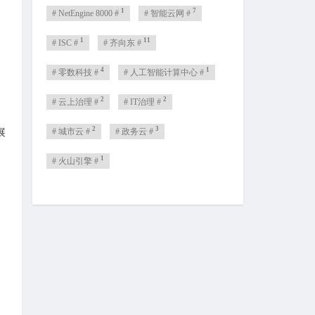
1
7
# NetEngine 8000 #
# 智能云网 #
1
11
# ISC #
# 齐向东 #
4
1
# 零数科技 #
# 人工智能计算中心 #
2
2
# 云上治理 #
# IT治理 #
2
3
# 城市云 #
# 政务云 #
展
1
# 火山引擎 #