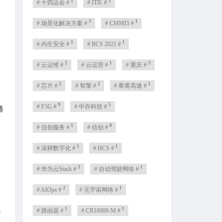
1
1
# 十四运会 #
# ITIL #
3
1
# 场景化解决方案 #
# CMMI5 #
1
1
# 内生安全 #
# BCS 2021 #
2
1
3
# 云运维 #
# 云运营 #
# 重庆 #
2
2
1
# 芯片 #
# 智擎 #
# 衢黄高速 #
9
5
# F5G #
# 中亦科技 #
通
1
8
# 信创服务 #
# 信创 #
1
1
# 深耕数字化 #
# HCS #
3
1
# 华为云Stack #
# 自动驾驶网络 #
2
1
# AIOps #
# 元宇宙网络 #
1
1
# 路由器 #
# CR16000-M #
务