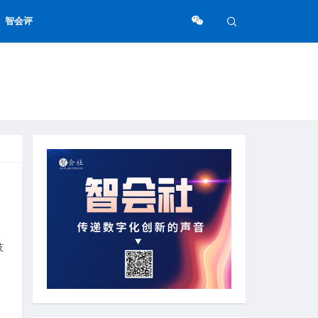
智会评
技