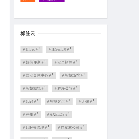
快
标签云
1
1
# HiSec #
# HiSec 3.0 #
1
1
# 短信评测 #
# 安全韧性 #
1
1
# 西安奥体中心 #
# 智慧场馆 #
》
1
1
# 智慧城轨 #
# 程序员节 #
1
1
1
# 1024 #
# 智慧客运 #
# 无锡 #
1
1
# 苏州 #
# AXELOS #
1
1
# IT服务管理 #
# 红柳林公司 #