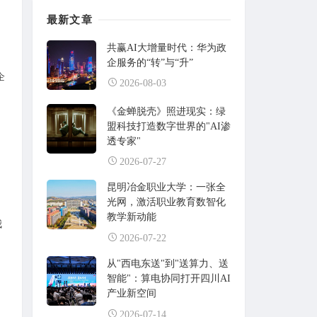
最新文章
共赢AI大增量时代：华为政
企服务的“转”与“升”
企
2026-08-03
《金蝉脱壳》照进现实：绿
盟科技打造数字世界的"AI渗
透专家"
2026-07-27
昆明冶金职业大学：一张全
光网，激活职业教育数智化
教学新动能
我
2026-07-22
从"西电东送"到"送算力、送
智能"：算电协同打开四川AI
产业新空间
2026-07-14