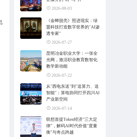
2026-08-03
《金蝉脱壳》照进现实：绿
几
盟科技打造数字世界的"AI渗
透专家"
2026-07-27
昆明冶金职业大学：一张全
光网，激活职业教育数智化
，
教学新动能
2026-07-22
从"西电东送"到"送算力、送
智能"：算电协同打开四川AI
产业新空间
2026-07-14
联想首提Token经济“三大定
律”，解码AI时代价值“度量
衡”与奇点跨越