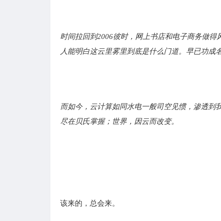
时间拉回到2006
彼时，网上书店和电子商务做得
人能明白这云里雾里到底是什么门道。早已功成名
而如今，云计算如同水电一般司空见惯，渗透到
尽在贝氏掌握；世界，因云而改变。
该来的，总会来。