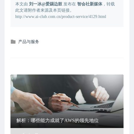
本文由
刘一冰@爱踢边鼓
发布在
智会社新媒体
，转载
此文请附作者来源及本页链接。
http://www.ai-club.com.cn/product-service/4129.html
发
产品与服务
布
在
解析：哪些能力成就了AWS的领先地位