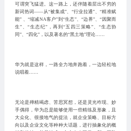
可谓突飞猛进。这一路上，还伴随着层出不穷的
新词热词——从“被集成”、“行业拉通”、“精准赋
能” 、“缩减NA客户”到“生态”、“边界”、“因聚而
生”、“生态纪”，再到“五四三策略”、“生态协
同”、“四化”，以及著名的“黑土地”理论……
华为就是这样，一路全力地奔跑着，一边轻松地
说唱着……
无论是殚精竭虑、苦思冥想，还是灵光咋现、妙
手偶得，华为总是能够使用一些精练及形象，且
大众化、很接地气的提法，就企业策略、目标方
向以及企业文化等种种大话题，进行抽象化的概