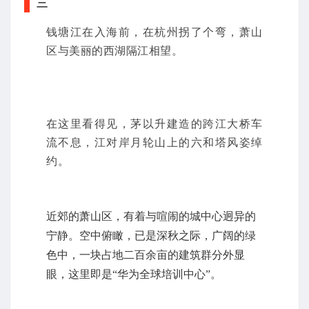
三
钱塘江在入海前，在杭州拐了个弯，萧山
区与美丽的西湖隔江相望。
在这里看得见，茅以升建造的跨江大桥车
流不息，江对岸月轮山上的六和塔风姿绰
约。
近郊的萧山区，有着与喧闹的城中心迥异的
宁静。空中俯瞰，已是深秋之际，广阔的绿
色中，一块占地二百余亩的建筑群分外显
眼，这里即是“华为全球培训中心”。