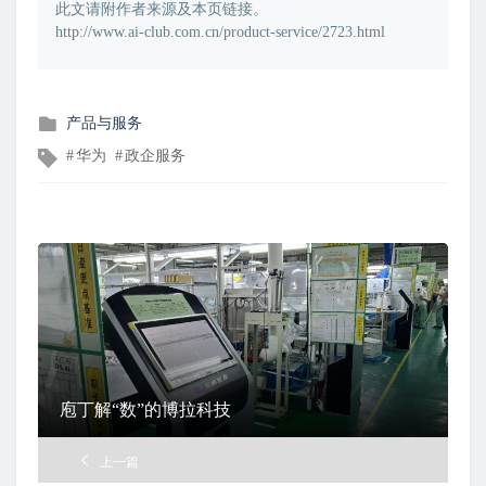
此文请附作者来源及本页链接。
http://www.ai-club.com.cn/product-service/2723.html
发
产品与服务
布
文
华为
政企服务
在
章
标
签
庖丁解“数”的博拉科技
上一篇