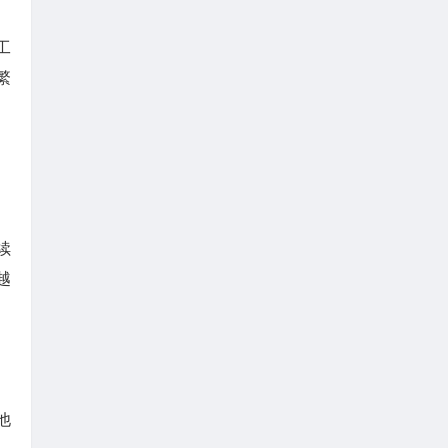
工
繁
、
续
越
他