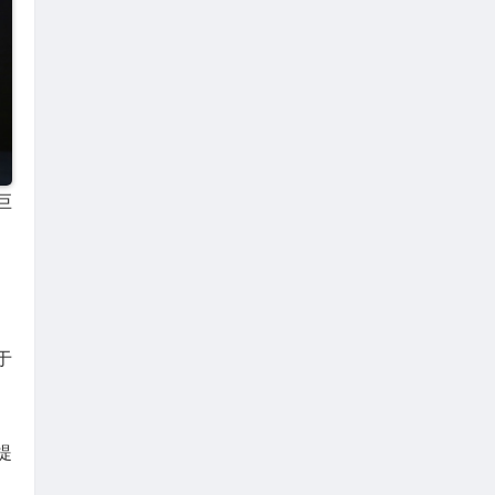
巨
于
提