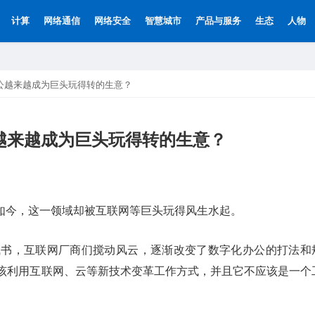
计算
网络通信
网络安全
智慧城市
产品与服务
生态
人物
公越来越成为巨头玩得转的生意？
越来越成为巨头玩得转的生意？
。如今，这一领域却被互联网等巨头玩得风生水起。
飞书，互联网厂商们搅动风云，逐渐改变了数字化办公的打法和
该利用互联网、云等新技术变革工作方式，并且它不应该是一个