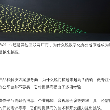
eLink还是其他互联网厂商，为什么说数字化办公越来越成为
槛越来越高。
产品和解决方案服务商，为什么说门槛越来越高？的确，做专注
办公平台并不容易，它对提供商提出了多项考验：
协作平台需融合消息、企业邮箱、音视频会议等效率工具，还需
的开发需求等等，它们对提供商的技术和开发能力提出挑战。