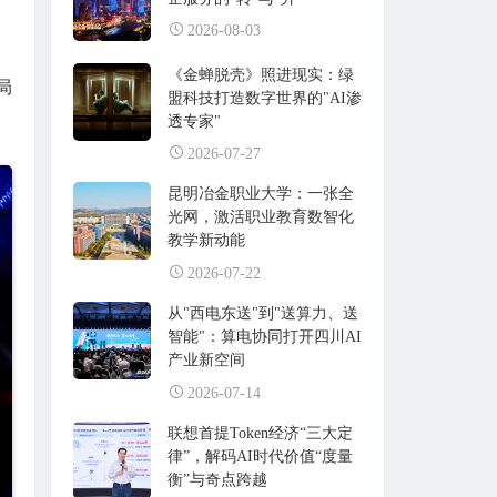
2026-08-03
《金蝉脱壳》照进现实：绿
局
盟科技打造数字世界的"AI渗
透专家"
2026-07-27
昆明冶金职业大学：一张全
光网，激活职业教育数智化
教学新动能
2026-07-22
从"西电东送"到"送算力、送
智能"：算电协同打开四川AI
产业新空间
2026-07-14
联想首提Token经济“三大定
律”，解码AI时代价值“度量
衡”与奇点跨越