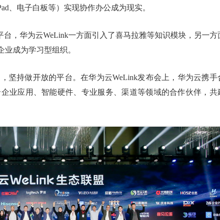
ad、电子白板等）实现协作办公成为现实。
台，华为云WeLink一方面引入了喜马拉雅等知识模块，另一方
企业成为学习型组织。
则，坚持做开放的平台。在华为云WeLink发布会上，华为云携手
联合企业应用、智能硬件、专业服务、渠道等领域的合作伙伴，共