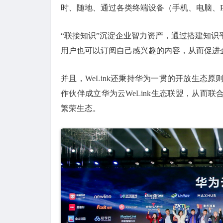
时、随地、通过各类终端设备（手机、电脑、P
“联接知识”沉淀企业智力资产，通过搭建知识平
用户也可以订阅自己感兴趣的内容，从而促进
并且，WeLink还秉持华为一贯的开放生态原
作伙伴成立华为云WeLink生态联盟，从而
繁荣生态。