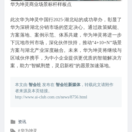
华为坤灵商业场景标杆样板点
此次华为坤灵中国行2025·湖北站的成功举办，彰显了
华为深耕湖北分销市场的坚定决心。通过政策赋能、
方案落地、案例示范、体系共建，华为坤灵将进一步
下沉地市州市场，深化伙伴扶持，推动“4+10+N”场景
方案与湖北产业深度融合。未来，华为坤灵将继续与
区域伙伴携手，为中小企业提供更优质的智能解决方
案，助力“智赋荆楚，灵启新程”的愿景加速落地。
本文由
智会社
发布在
智会社新媒体
，转载此文请附作
者来源及本页链接。
http://www.ai-club.com.cn/news/8756.html
发
资讯
布
文
华为坤灵
在