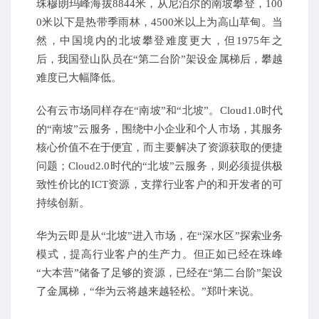
珠穆朗玛峰海拔8844米，从尼泊尔的南坡攀登，100
0米以下是热带季雨林，4500米以上为高山草甸。当
然，中国境内的北坡攀登难度更大，但1975年之
后，我国登山队员在“第二台阶”架设金属梯后，攀越
难度已大幅降低。
公有云市场同样存在“南坡”和“北坡”。Cloud1.0时代
的“南坡”云服务，围绕中小企业和个人市场，其服务
核心价值不在于便宜，而主要解决了资源获取的便捷
问题；Cloud2.0时代的“北坡”云服务，则必须提供极
致性价比的ICT资源，支撑行业客户的和开发者的可
持续创新。
华为云即是从“北坡”进入市场，在“深水区”探索业务
模式，提高行业客户的生产力。但正如已经在珠峰
“大本营”储备了足够的资源，已经在“第二台阶”架设
了金属梯，“华为云将越来越轻松。”郑叶来说。