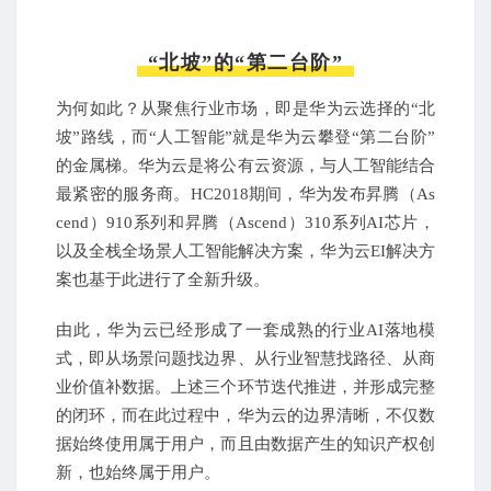
“北坡”的“第二台阶”
为何如此？从聚焦行业市场，即是华为云选择的“北
坡”路线，而“人工智能”就是华为云攀登“第二台阶”
的金属梯。华为云是将公有云资源，与人工智能结合
最紧密的服务商。HC2018期间，华为发布昇腾（As
cend）910系列和昇腾（Ascend）310系列AI芯片，
以及全栈全场景人工智能解决方案，华为云EI解决方
案也基于此进行了全新升级。
由此，华为云已经形成了一套成熟的行业AI落地模
式，即从场景问题找边界、从行业智慧找路径、从商
业价值补数据。上述三个环节迭代推进，并形成完整
的闭环，而在此过程中，华为云的边界清晰，不仅数
据始终使用属于用户，而且由数据产生的知识产权创
新，也始终属于用户。