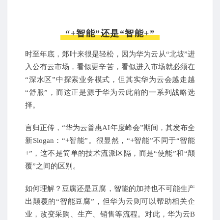
“+智能”还是“智能+”
时至年底，郑叶来很是轻松，因为华为云从“北坡”进
入公有云市场，看似更辛苦，看似进入市场就必须在
“深水区”中探索业务模式，但其实华为云会越走越
“舒服”，而这正是源于华为云此前的一系列战略选
择。
言归正传，“华为云普惠AI年度峰会”期间，其发布全
新Slogan：“+智能”。很显然，“+智能”不同于“智能
+”，这不是简单的技术流派区隔，而是“使能”和“颠
覆”之间的区别。
如何理解？豆腐还是豆腐，智能的加持也不可能生产
出颠覆的“智能豆腐”，但华为云则可以帮助相关企
业，改变采购、生产、销售等流程。对此，华为云B