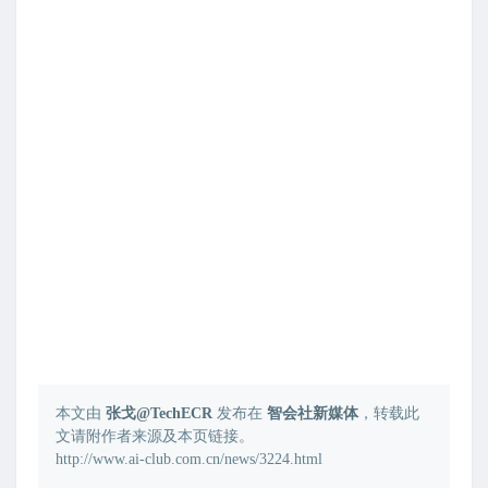
本文由
张戈@TechECR
发布在
智会社新媒体
，转载此
文请附作者来源及本页链接。
http://www.ai-club.com.cn/news/3224.html