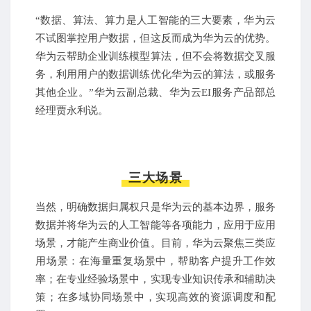
“数据、算法、算力是人工智能的三大要素，华为云
不试图掌控用户数据，但这反而成为华为云的优势。
华为云帮助企业训练模型算法，但不会将数据交叉服
务，利用用户的数据训练优化华为云的算法，或服务
其他企业。”华为云副总裁、华为云EI服务产品部总
经理贾永利说。
三大场景
当然，明确数据归属权只是华为云的基本边界，服务
数据并将华为云的人工智能等各项能力，应用于应用
场景，才能产生商业价值。目前，华为云聚焦三类应
用场景：在海量重复场景中，帮助客户提升工作效
率；在专业经验场景中，实现专业知识传承和辅助决
策；在多域协同场景中，实现高效的资源调度和配