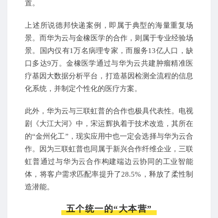
置。
上述所说德邦快递案例，即属于典型的海量重复场
景。而华为云与金橡医学的合作，则属于专业经验场
景。国内仅有1万名病理专家，而服务13亿人口，缺
口多达9万。金橡医学通过与华为云共建肿瘤精准医
疗基因大数据分析平台，打造基因检测全流程的信息
化系统，并制定个性化的医疗方案。
此外，华为云与三联虹普的合作也极具代表性。电视
剧《大江大河》中，宋运辉执着于技术改造，其所在
的“金州化工”，现实应用中也一定会选择与华为云合
作。因为三联虹普也同属于新兴合作纤维企业，三联
虹普通过与华为云合作构建端边云协同的工业智能
体，将客户需求匹配率提升了28.5%，释放了柔性制
造潜能。
五个统一的“大本营”