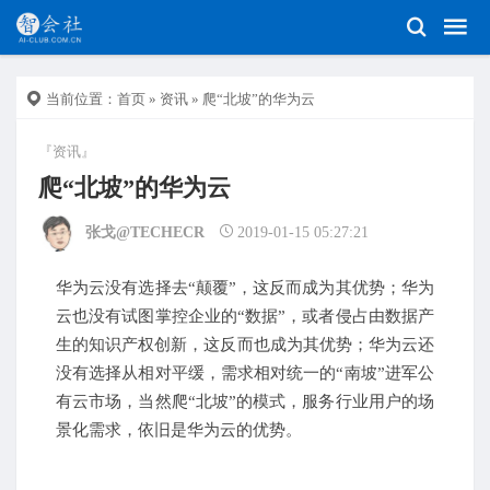
当前位置：
首页
»
资讯
» 爬“北坡”的华为云
『资讯』
爬“北坡”的华为云
张戈@TECHECR
2019-01-15 05:27:21
华为云没有选择去“颠覆”，这反而成为其优势；华为
云也没有试图掌控企业的“数据”，或者侵占由数据产
生的知识产权创新，这反而也成为其优势；华为云还
没有选择从相对平缓，需求相对统一的“南坡”进军公
有云市场，当然爬“北坡”的模式，服务行业用户的场
景化需求，依旧是华为云的优势。