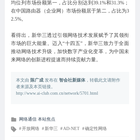
均位列市场份额第一，占比分别达到39.1%和31.3%；
在中国路由器（企业网）市场份额居于第二，占比为3
2.5%。
看得出，新华三透过引领网络技术发展赋予了其领衔
市场的巨大能量。迈入“十四五”，新华三致力于全面
推动网络技术升级，加快数字产业化变革，为中国未
来网络的创新进程提速而持续贡献力量。
本文由
陈广成
发布在
智会社新媒体
，转载此文请附作
者来源及本页链接。
http://www.ai-club.com.cn/network/5701.html
发
网络通信
本站焦点
布
文
开放网络
新华三
AD-NET
确定性网络
在
章
标