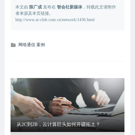
本文由
陈广成
发布在
智会社新媒体
，转载此文请附作
者来源及本页链接。
http://www.ai-club.com.cn/network/1430.html
发
网络通信
案例
布
在
从2C到2B，云计算巨头如何开疆拓土？