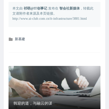
本文由
祁萌@IT创事记
发布在
智会社新媒体
，转载此
文请附作者来源及本页链接。
http://www.ai-club.com.cn/it-infrastructure/3881.html
发
新基建
布
在
韩迎的道，与融云的谋