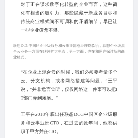
对于正在谋求数字化转型的企业而言，这种简
化有相当的吸引力。那些隐藏于新业务目标和
传统商业模式间不可调和的矛盾细节，早已让
一些企业疲惫不堪。
联想DCG中国区企业级服务和云事业部总经理刘淼说，联想企业级混
合云业务一方面在继续扩大生态，另一方面，也在和用户探讨新的商
业模式。
“在企业上混合云的时候，我们必须要考量多个
云、分支机构，或者网络搭建等问题。”王平
说，“并非危言耸听，仅仅网络这一件事可以把I
T部门弄到瘫痪。”
王平在2018年底出任联想DCG中国区企业级服
务和云事业部CTO，在过去的数年间，他都供
职于甲方并任CIO。