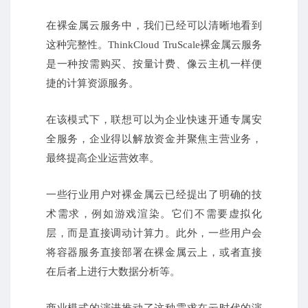
在裸金属云服务中，我们已经可以清晰地看到
这种完整性。ThinkCloud TruScale裸金属云服务
是一种按需购买、按量计费、像云主机一样便
捷的计算资源服务。
在该模式下，联想可以为企业快速开通专属安
全服务，企业得以解放资金并聚焦主营业务，
最终提高企业运营效率。
一些行业用户对裸金属云已经提出了明确的技
术需求，例如游戏渲染。它们不需要虚拟化
层，而是直接调动计算力。此外，一些用户会
将容器服务直接部署在裸金属云上，或者直接
在后者上进行大数据分析等。