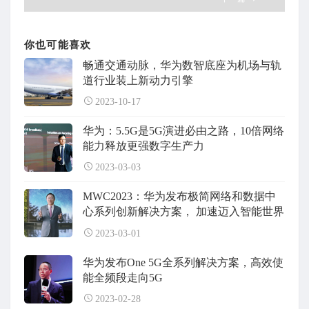
你也可能喜欢
畅通交通动脉，华为数智底座为机场与轨
道行业装上新动力引擎
2023-10-17
华为：5.5G是5G演进必由之路，10倍网络
能力释放更强数字生产力
2023-03-03
MWC2023：华为发布极简网络和数据中
心系列创新解决方案， 加速迈入智能世界
2023-03-01
华为发布One 5G全系列解决方案，高效使
能全频段走向5G
2023-02-28