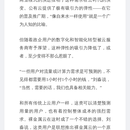
商业模式的演进推动了这种需求在云时代的演
变。公有云提供了极有吸引力的弹性——在它
的普及推广期，“像自来水一样使用”就是一个广
为人知的比喻。
但随着政企用户的数字化和智能化转型被云服
务商寄予厚望，这种弹性的吸引力降低了，或
者，至少变得不那么惹眼了。
“一些用户对流量或计算力需求是可预测的，不
见得都需要用1小时付1个小时的钱，”刘淼说，
“当然，需要的话，我们也具备相关能力。”
和所有传统上云用户一样，这类可以清楚预测
用量的用户，也有着控制整体成本的强烈需
求。裸金属云在这时成了一个不错的选择。刘
淼说，这类用户是联想推出裸金属云的一个原