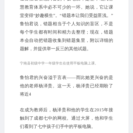
慧教育体系中必不可少的一环。她说，它让课
堂变得“妙趣横生”。“错题本让我们受益匪浅。”
鲁怡君说，错题相当于个人知识的盲区，不是
每个学生都有时间和精力去整理；现在，错题
本会自动把错题收集到错题集里，附以详细的
题解，并提供举一反三的其他试题。
宁南县初级中学一年级学生在使用平板电脑上课。
鲁怡君的兴奋溢于言表——而比她更兴奋的是
他的老师杨泽贵。这一天，杨泽贵已经期盼了
将近4
在成为教师后，杨泽贵和他的学生在2015年接
触到了成都七中的网校。通过大屏，他和学生
们看到了七中孩子们手中的平板电脑。