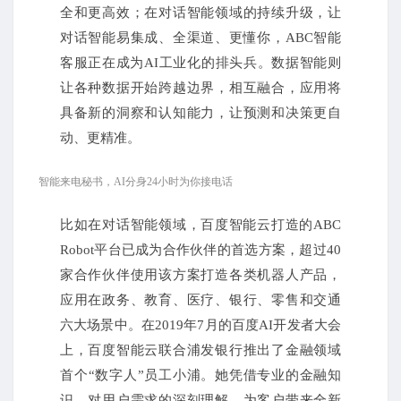
全和更高效；在对话智能领域的持续升级，让
对话智能易集成、全渠道、更懂你，ABC智能
客服正在成为AI工业化的排头兵。数据智能则
让各种数据开始跨越边界，相互融合，应用将
具备新的洞察和认知能力，让预测和决策更自
动、更精准。
智能来电秘书，AI分身24小时为你接电话
比如在对话智能领域，百度智能云打造的ABC
Robot平台已成为合作伙伴的首选方案，超过40
家合作伙伴使用该方案打造各类机器人产品，
应用在政务、教育、医疗、银行、零售和交通
六大场景中。在2019年7月的百度AI开发者大会
上，百度智能云联合浦发银行推出了金融领域
首个“数字人”员工小浦。她凭借专业的金融知
识、对用户需求的深刻理解，为客户带来全新