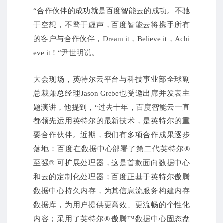
“合作伙伴的成功就是百度智能云的成功。
不驰
于空想，不骛于虚声，百度智能云将携手所有
的客户与合作伙伴，Dream it，Believe it，Achi
eve it！
“尹世明说。
大会现场，英特尔云平台与科技事业部全球副
总裁兼总经理Jason Grebe也受邀出席并发表主
题演讲，他提到，“过去十年，百度智能云一直
都领先运用英特尔的最新技术，是英特尔的重
要合作伙伴。近期，我们有多项合作成果逐步
落地：百度在数据中心部署了第二代英特尔®
至强® 可扩展处理器，这是首款面向数据中心
和云的定制化处理器；百度正基于英特尔傲腾
数据中心持久内存，为其信息流服务构建内存
数据库，为用户提供更高效、更流畅的个性化
内容；采用了英特尔® 傲腾™数据中心固态盘