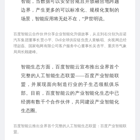
智能，当数据可以安全合规且开放融合地跨越
边界，产生更多的可以标准化、规模化复制的
场景，智能应用将无处不在，”尹世明说。
百度智能云合作伙伴分享企业智能化升级故事，从左到右分别为吉诺
汽车集团董事长贾小平、Dell全球供应链负责人黄畅唱、央视网总经
理赵磊、国家电网有限公司客户服务中心董事长吴杏平、重庆市气象
局局长顾建峰。
智能生态方面，百度智能云宣布推出业界首个
完整的人工智能生态联盟——百度产业智能联
盟，并展现面向制造行业的子生态领航俱乐
部。目前，百度智能云的产业智能化生态中已
经拥有数千个合作伙伴，共同建设产业智能化
生态圈。
百度智能云推出业界首个完整的人工智能生态联盟：
百度产业智能联
盟。