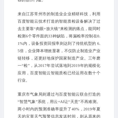
容的创作门槛。
来自江苏常州市的制造业企业精研科技，利用
百度智能云技术打造的智能质检设备解决了过
去主要靠“肉眼+放大镜”来检测的痛点，能同时
检测6个零件面的33种缺陷，将漏检率控制在0.
1%内，设备投资回报率则达到了传统机型的 6.
5倍，企业降本增效显著，不仅防止制造业产业
链转移，还更好地保护国家制造产业。三年磨
一“检”，从2017年尝试落地到2019年的规模化
应用，百度智能云智能质检已经运用在数十个
行业。
重庆市气象局则通过与百度智能云联合打造的
“智慧气象”系统，用云+AI让“天意”不再难测。
两小时内的预测准确率提升了40%，2019年夏
天的灾害天气预警信息发送时间，则从原来的