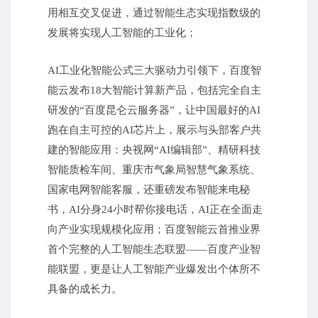
用相互交叉促进，通过智能生态实现指数级的
发展将实现人工智能的工业化；
AI工业化智能
公式
三
大驱动力引领下，百度智
能云发布18大智能计算新产品，包括完全自主
研发的“百度昆仑云服务器”，让中国最好的AI
跑在自主可控的AI芯片上，展示与头部客户共
建的智能应用：央视网“AI编辑部”、精研科技
智能质检车间、重庆市气象局智慧气象系统、
国家电网智能客服，还重磅发布智能来电秘
书，AI分身24小时帮你接电话，AI正在全面走
向产业实现规模化应用；
百度智能云首推业界
首个完整的人工智能生态联盟——百度产业智
能联盟，更是让人工智能产业爆发出个体所不
具备的成长力。