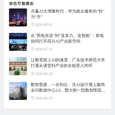
你也可能喜欢
共赢AI大增量时代：华为政企服务的“转”
与“升”
2026-08-03
从"西电东送"到"送算力、送智能"：算电
协同打开四川AI产业新空间
2026-07-14
让教育跟上AI的速度，广东技术师范大学
打通从课堂到产业的全链育人闭环
2026-06-30
数智普惠，一步到位：当AI诊疗遇上极简
全闪数据中心2.0，暨大附一院数智医院建
设全面升级
2026-06-29