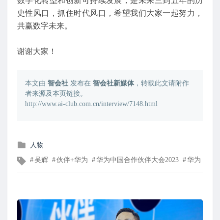
数字化转型和创新可持续发展，是未来三到五年的历
史性风口，抓住时代风口，希望我们大家一起努力，
共赢数字未来。
谢谢大家！
本文由
智会社
发布在
智会社新媒体
，转载此文请附作
者来源及本页链接。
http://www.ai-club.com.cn/interview/7148.html
发
人物
布
文
吴辉
伙伴+华为
华为中国合作伙伴大会2023
华为
在
章
标
签