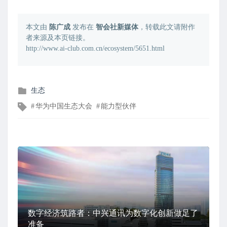
本文由
陈广成
发布在
智会社新媒体
，转载此文请附作
者来源及本页链接。
http://www.ai-club.com.cn/ecosystem/5651.html
发
生态
布
文
华为中国生态大会
能力型伙伴
在
章
标
签
数字经济筑路者：中兴通讯为数字化创新做足了
准备