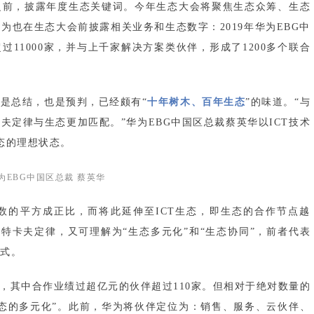
之前，披露年度生态关键词。今年生态大会将聚焦生态众筹、生态
为也在生态大会前披露相关业务和生态数字：2019年华为EBG中
过11000家，并与上千家解决方案类伙伴，形成了1200多个联合
是总结，也是预判，已经颇有“
十年树木、百年生态
”的味道。“与
夫定律与生态更加匹配。”华为EBG中国区总裁蔡英华以ICT技术
生态的理想状态。
为EBG中国区总裁 蔡英华
数的平方成正比，而将此延伸至ICT生态，即生态的合作节点越
梅特卡夫定律，又可理解为“生态多元化”和“生态协同”，前者代表
式。
0家，其中合作业绩过超亿元的伙伴超过110家。但相对于绝对数量的
态的多元化”。此前，华为将伙伴定位为：销售、服务、云伙伴、