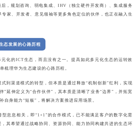
后，规划咨询、弱电集成、IHV（独立硬件开发商）、集成服务
界专家、开发者、意见领袖等更多角色定位的伙伴，也正在融入生
生态发展的心路历程
元化的ICT生态，而且没有之一。提高如此多元化生态的运转效
简单梳理华为生态建设的心路历程。
销模式到渠道模式的转型，但本质是通过释放“机制创新”红利，实现
伙伴”延伸定义为“合作伙伴”，其本质是清晰了业务“边界”，并拓宽
弥补自身能力“短板”，将解决方案推进应用场景。
化转型息息相关，即“1+1”的合作模式，已不能满足客户的数字化需
的背景，其希望通过战略协同、资源协同、能力协同构建共进的生态环