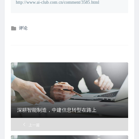
http://www.ai-club.com.cn/comment/3585.html
发
评论
布
在
深耕智能制造，中建信息转型在路上
上一篇