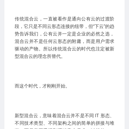
传统混合云，一直被看作是通向公有云的过渡阶
段，它只是不同云形态连接的纽带，但“下云”的趋
势告诉我们，公有云并一定是企业的必然之选，
混合云并不是任何云形态的附庸，而是用户需求
驱动的产物。所以传统混合云的时代也注定被新
型混合云的理念所替代。
而这个时代，才刚刚开始。
新型混合云，意味着混合云并不是不同 IT 形态、
不同技术类型、不同架构之间的简单的拼接与堆