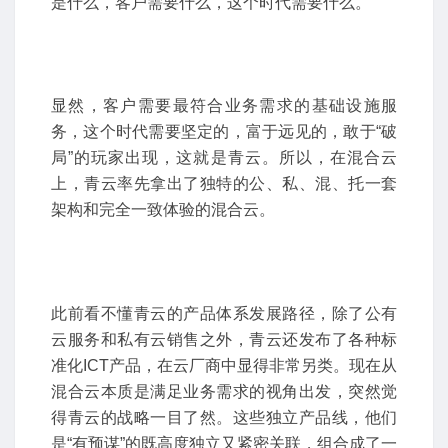
是什么，客户需要什么，这个时代需要什么。
显然，客户需要最符合业务需求的基础设施服
务，这个时代需要坚定的，富于远见的，敢于“破
局”的玩家出现，这就是青云。所以，在混合云
上，青云率先拿出了独特的公、私、混、托一套
架构和完全一致体验的混合云。
此前看不懂青云的产品体系发展路径，除了公有
云服务和私有云销售之外，青云还发布了各种标
准化ICT产品，在云厂商中显得非常另类。现在从
混合云本质是满足业务需求的视角出发，突然觉
得青云的战略一目了然。这些独立产品线，他们
是“有预谋”的既高度独立又紧密关联，组合成了一