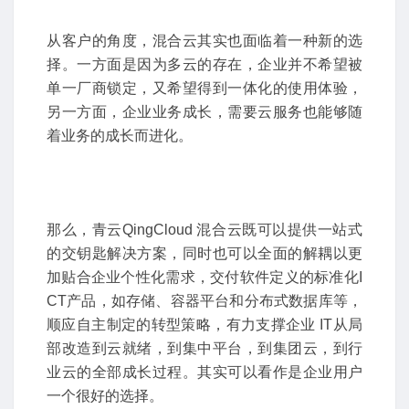
从客户的角度，混合云其实也面临着一种新的选
择。一方面是因为多云的存在，企业并不希望被
单一厂商锁定，又希望得到一体化的使用体验，
另一方面，企业业务成长，需要云服务也能够随
着业务的成长而进化。
那么，青云QingCloud 混合云既可以提供一站式
的交钥匙解决方案，同时也可以全面的解耦以更
加贴合企业个性化需求，交付软件定义的标准化I
CT产品，如存储、容器平台和分布式数据库等，
顺应自主制定的转型策略，有力支撑企业 IT从局
部改造到云就绪，到集中平台，到集团云，到行
业云的全部成长过程。其实可以看作是企业用户
一个很好的选择。