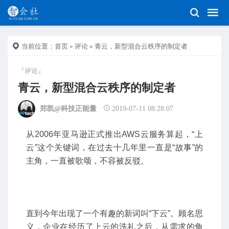
当前位置：
首页
»
评论
» 青云，新型混合云秩序的制定者
『评论』
青云，新型混合云秩序的制定者
郑凯@科技正能量
2019-07-11 08:28:07
从2006年亚马逊正式推出AWS云服务算起，“上
云”这个关键词，在过去十几年里一直是“故事”的
主角，一直被歌颂，不容被反驳。
直到今年出现了一个有趣的新词叫“下云”。顾名思
义，企业在经历了上云的洗礼之后，从需求的角