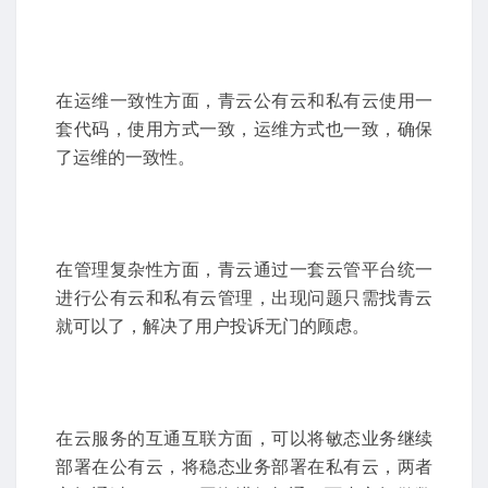
在运维一致性方面，青云公有云和私有云使用一
套代码，使用方式一致，运维方式也一致，确保
了运维的一致性。
在管理复杂性方面，青云通过一套云管平台统一
进行公有云和私有云管理，出现问题只需找青云
就可以了，解决了用户投诉无门的顾虑。
在云服务的互通互联方面，可以将敏态业务继续
部署在公有云，将稳态业务部署在私有云，两者