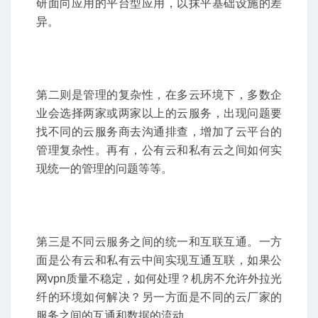
研面向应用的平台型应用，以抹平基础设施的差
异。
第二则是管理的复杂性，在多云环境下，多数企
业会选择两家或两家以上的云服务，出现问题要
找不同的云服务商去沟通排查，增加了云平台的
管理复杂性。再有，公有云和私有云之间如何实
现统一的管理的问题等等。
第三是不同云服务之间的统一和互联互通。一方
面是公有云和私有云中间实现互通互联，如果公
网vpn质量不稳定，如何处理？机房不允许外拉光
纤的环境如何解决？另一方面是不同的云厂家的
服务之间的互通和数据的流动。