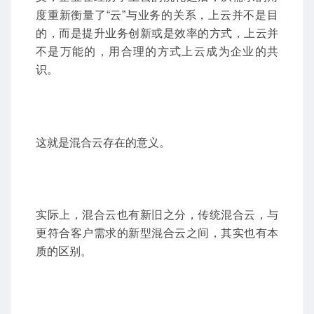
度重新衡量了“云”与业务的关系，上云并不是目
的，而是提升业务创新或是效率的方式，上云并
不是万能的，用合理的方式上云成为企业的共
识。
这就是混合云存在的意义。
实际上，混合云也有新旧之分，传统混合云，与
更符合客户需求的新型混合云之间，其实也有本
质的区别。