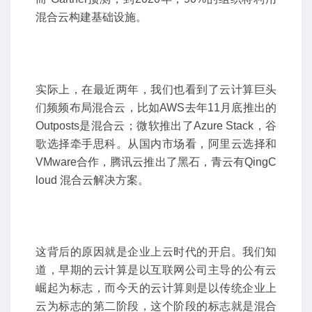
混合云构建基础设施。
实际上，在最近两年，我们也看到了云计算巨头
们频频布局混合云，比如AWS去年11月底推出的
Outposts是混合云；微软推出了Azure Stack，谷
歌选择牵手思科。从国内市场看，阿里云选择和
VMware合作，腾讯云推出了黑石，青云有QingC
loud 混合云解决方案。
这背后的原因就是企业上云时代的开启。我们知
道，早期的云计算是以互联网公司主导的公有云
崛起为标志，而今天的云计算则是以传统企业上
云为标志的第二阶段，这个阶段的标志就是混合