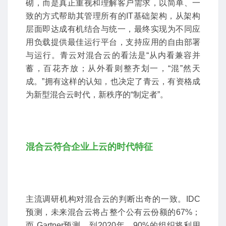
砌，而是真正重视和理解客户需求，以简单、一
致的方式帮助其管理所有的IT基础架构，从架构
层面即达成有机结合与统一，最终实现为不同应
用负载提供最佳运行平台，支持应用的自由部署
与运行。青云对混合云的看法是“从内看兼容并
蓄，百花齐放；从外看则整齐划一，“混”然天
成。”拥有这样的认知，也决定了青云，有资格成
为新型混合云时代，新秩序的“制定者”。
混合云符合企业上云的时代特征
主流调研机构对混合云的判断出奇的一致。IDC
预测，未来混合云将占整个公有云份额的67%；
而 Gartner预测，到2020年，90%的组织将利用