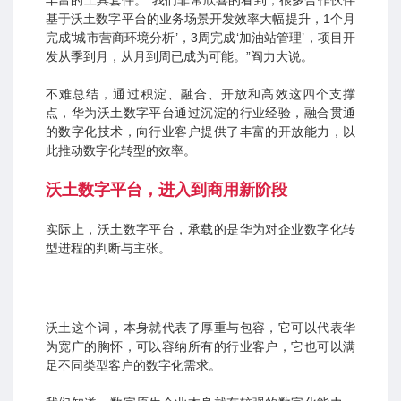
丰富的工具套件。“我们非常欣喜的看到，很多合作伙伴
基于沃土数字平台的业务场景开发效率大幅提升，1个月
完成‘城市营商环境分析’，3周完成‘加油站管理’，项目开
发从季到月，从月到周已成为可能。”阎力大说。
不难总结，通过积淀、融合、开放和高效这四个支撑
点，华为沃土数字平台通过沉淀的行业经验，融合贯通
的数字化技术，向行业客户提供了丰富的开放能力，以
此推动数字化转型的效率。
沃土数字平台，进入到商用新阶段
实际上，沃土数字平台，承载的是华为对企业数字化转
型进程的判断与主张。
沃土这个词，本身就代表了厚重与包容，它可以代表华
为宽广的胸怀，可以容纳所有的行业客户，它也可以满
足不同类型客户的数字化需求。