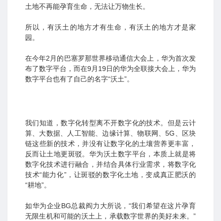
土地不再能孕育生命，无法让万物生长。
所以，有沃土的地方才有生命，有沃土的地方才是家
园。
在今年2月的巴塞罗那世界移动通信大会上，华为首次发
布了数字平台，而在9月19日的华为全联接大会上，华为
数字平台也有了自己的名字“沃土”。
我们知道，数字化转型离不开数字化的技术。但是云计
算、大数据、人工智能、边缘计算、物联网、5G、区块
链这些新的技术，并没有让数字化的土壤营养更丰富，
反而让土地更斑驳。华为沃土数字平台，本质上就是将
数字化技术进行融合，并结合具体行业需求，将数字化
技术“能力化”，让斑驳的数字化土地，变成真正肥沃的
“耕地”。
如华为企业BG总裁阎力大所说，“我们希望在这片孕育
无限生机和可能的沃土上，承载数字世界的美好未来。”