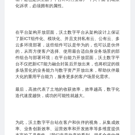
化诉求，必须拥有的属性。
在平台架构开放层面，沃土数字平台从架构设计上保证
了新ICT组件化、模块化、并且支持私有云、公有云、多
云多环境部署，这些组件可以是华为的，也可以是伙伴
的，从而方便客户选择、使用最合适自身业务场景的部
件组合与部署环境；在平台能力开放层面，沃土数字平
台不仅把新ICT能力融合封装后开放出来，也将积淀的很
多场景化的业务能力与数字资产开放出来，帮助伙伴最
大化的重用平台能力，服务更多的客户场景化需求。
最后，高效代表了土地的收获效率，效率越高，数字化
迭代速度越快，成功的可能性就越大。
为此，沃土数字平台站在客户和伙伴的视角，从集成效
率、业务创新效率、运营效率和开发效率等多维度提供