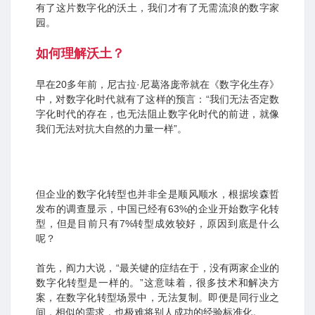
有了这片数字化的沃土，我们才有了无需流浪的数字家
园。
如何理解沃土？
早在20多年前，尼古拉·尼葛洛庞帝就在《数字化生存》
中，对数字化时代就有了这样的预言：“我们无法否定数
字化时代的存在，也无法阻止数字化时代的前进，就像
我们无法对抗大自然的力量一样”。
但企业的数字化转型也并非全是顺风顺水，根据埃森哲
发布的调查显示，中国已经有63%的企业开始数字化转
型，但是目前只有7%转型成效较好，原因到底是什么
呢？
首先，阎力大说，“最关键的症结在于，没有两家企业的
数字化转型是一样的。”这意味着，很多技术和解决方
案，在数字化转型场景中，无法复制。即便是同行业之
间，相似的需求，也极难将别人成功的经验标准化。