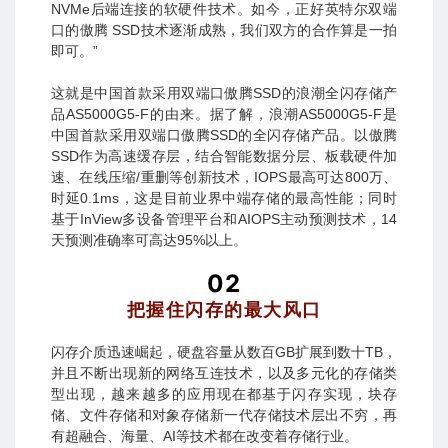
NVMe后端连接的软硬件技术。如今，正好英特尔双端
口的傲腾 SSD技术逐渐成熟，我们双方的合作算是一拍
即可。”
这就是中国首款采用双端口傲腾SSD的浪潮全闪存储产
品AS5000G5-F的由来。据了解，浪潮AS5000G5-F是
中国首款采用双端口傲腾SSD的全闪存储产品。以傲腾
SSD作为高速缓存层，结合智能数据分层、板载硬件加
速、在线压缩/重删等创新技术，IOPS最高可达800万、
时延0.1ms，这是目前业界中端存储的最高性能；同时
基于InView多设备管理平台和AIOPS主动预测技术，14
天预测准确率可高达95%以上。
02
把握住闪存的最大风口
闪存介质迅速崛起，硬盘容量从数百GB扩展到数十TB，
并且不断出现新的网络互连技术，以及多元化的存储类
型出现，越来越多的应用现在都基于闪存实现，块存
储、文件存储和对象存储新一代存储技术层出不穷，再
有超融合、海量、AI等技术都在改变着存储行业。