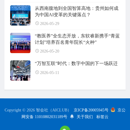
从西南腹地到全国智算高地：贵州如何成
为中国AI变革的关键落点？
2026-05-29
“教医养”全生态开放，东软睿新携手“青蓝
计划”培养百名青年院长“火种”
2026-05-20
“万智互联”时代：数字中国的下一场跃迁
2026-05-11
Copyright © 2026 智会社（AICLUB）
京ICP备20005945号
京公
网安备 11010802031189号
关于我们
标签云