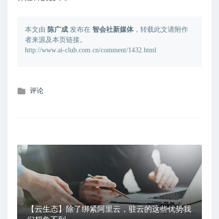
本文由
陈广成
发布在
智会社新媒体
，转载此文请附作
者来源及本页链接。
http://www.ai-club.com.cn/comment/1432.html
发
评论
布
在
【云生态】除了绑紧阿里云，驻云的这些优势我