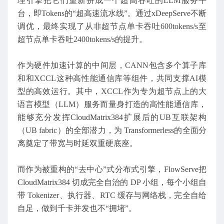
理引擎把它们重新拼成一个超高吞吐的LLM服务平
台，即Tokens的“超高速流水线”。通过xDeepServe不断
调优，最终实现了从非超节点单卡吞吐600tokens/s至
超节点单卡吞吐2400tokens/s的提升。
作为硬件加速计算的中间层，CANN包含多个算子库
和和XCCL这种高性能通信库等组件，共同支撑AI模
型的高效运行。其中，XCCL作为专为超节点上的大
语言模型（LLM）服务而量身打造的高性能通信库，
能够充分发挥CloudMatrix384扩展后的UB互联架构
（UB fabric）的全部潜力，为 Transformerless的全面分
离奠定了带宽与时延双重硬底座。
而作为被重构的“去中心”式分布式引擎，FlowServe把
CloudMatrix384 切成完全自治的 DP 小组，每个小组自
带 Tokenizer、执行器、RTC 缓存与网络栈，完全自给
自足，做到千卡并发也不“拥堵”。