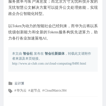
服务效率与客户满意度；而北京方寸无忧科技开发的
无忧智慧公文解决方案可以提升公文处理效能，实现
政企办公智能化转型。
以Token为动力的智能社会已经到来，而华为云将以系
统级创新能力和全新的Tokens服务构筑先进算力，助
力各行各业加速落地AI。
本文由
智会社
发布在
智会社新媒体
，转载此文请附作
者来源及本页链接。
http://www.ai-club.com.cn/cloud-computing/8480.html
发
云计算
布
文
华为云
超节点
CloudMatrix384
在
章
标
签