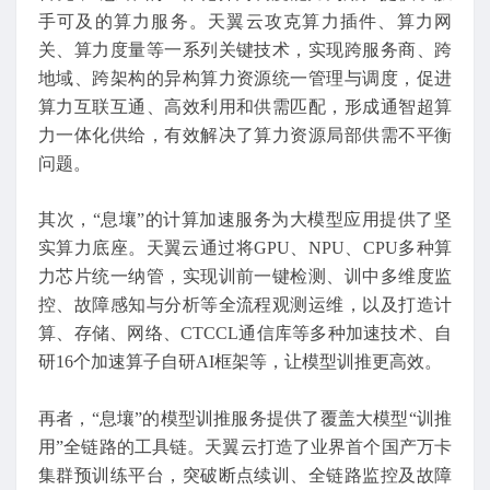
手可及的算力服务。天翼云攻克算力插件、算力网
关、算力度量等一系列关键技术，实现跨服务商、跨
地域、跨架构的异构算力资源统一管理与调度，促进
算力互联互通、高效利用和供需匹配，形成通智超算
力一体化供给，有效解决了算力资源局部供需不平衡
问题。
其次，“息壤”的计算加速服务为大模型应用提供了坚
实算力底座。天翼云通过将GPU、NPU、CPU多种算
力芯片统一纳管，实现训前一键检测、训中多维度监
控、故障感知与分析等全流程观测运维，以及打造计
算、存储、网络、CTCCL通信库等多种加速技术、自
研16个加速算子自研AI框架等，让模型训推更高效。
再者，“息壤”的模型训推服务提供了覆盖大模型“训推
用”全链路的工具链。天翼云打造了业界首个国产万卡
集群预训练平台，突破断点续训、全链路监控及故障