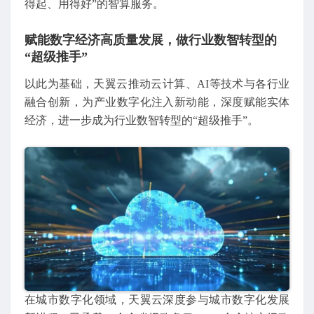
得起、用得好”的智算服务。
赋能数字经济高质量发展，做行业数智转型的
“超级推手”
以此为基础，天翼云推动云计算、AI等技术与各行业
融合创新，为产业数字化注入新动能，深度赋能实体
经济，进一步成为行业数智转型的“超级推手”。
在城市数字化领域，天翼云深度参与城市数字化发展