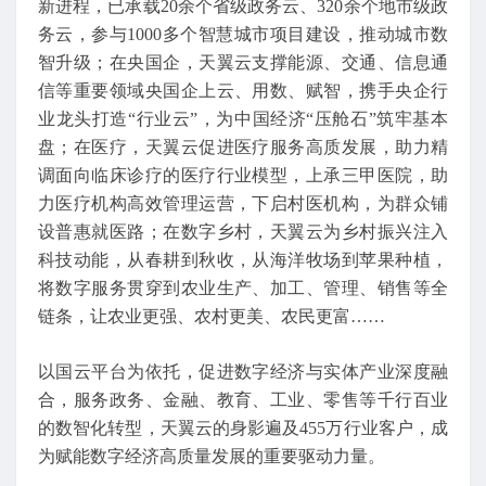
新进程，已承载20余个省级政务云、320余个地市级政
务云，参与1000多个智慧城市项目建设，推动城市数
智升级；在央国企，天翼云支撑能源、交通、信息通
信等重要领域央国企上云、用数、赋智，携手央企行
业龙头打造“行业云”，为中国经济“压舱石”筑牢基本
盘；在医疗，天翼云促进医疗服务高质发展，助力精
调面向临床诊疗的医疗行业模型，上承三甲医院，助
力医疗机构高效管理运营，下启村医机构，为群众铺
设普惠就医路；在数字乡村，天翼云为乡村振兴注入
科技动能，从春耕到秋收，从海洋牧场到苹果种植，
将数字服务贯穿到农业生产、加工、管理、销售等全
链条，让农业更强、农村更美、农民更富……
以国云平台为依托，促进数字经济与实体产业深度融
合，服务政务、金融、教育、工业、零售等千行百业
的数智化转型，天翼云的身影遍及455万行业客户，成
为赋能数字经济高质量发展的重要驱动力量。