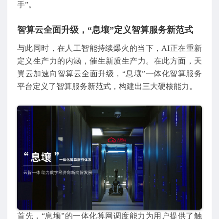
手”。
智算云全面升级，“息壤”定义智算服务新范式
与此同时，在人工智能持续爆火的当下，AI正在重新
定义生产力的内涵，催生新质生产力。在此方面，天
翼云加速向智算云全面升级，“息壤”一体化智算服务
平台定义了智算服务新范式，构建出三大硬核能力。
首先，“息壤”的一体化算网调度能力为用户提供了触