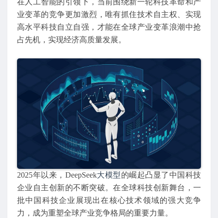
在人工智能的引领下，当前围绕新一轮科技革命和产
业变革的竞争更加激烈，唯有抓住技术自主权、实现
高水平科技自立自强，才能在全球产业变革浪潮中抢
占先机，实现经济高质量发展。
2025年以来，DeepSeek
大模型
的崛起凸显了中国科技
企业自主创新的不断突破。在全球科技创新舞台，一
批中国科技企业展现出在核心技术领域的强大竞争
力，成为重塑全球产业竞争格局的重要力量。