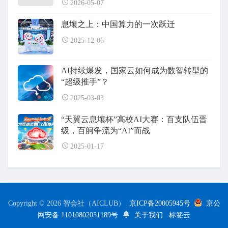
2026-05-07
息壤之上：中国算力的一次跃迁
2025-12-06
AI持续爆发，国家云如何成为数智转型的
“超级推手”？
2025-03-03
“天翼云息壤杯”高校AI大赛：百支队伍晋
级，百舸争流为“AI”而战
2025-01-17
Copyright © 2026 智会社（AICLUB）
京ICP备20005945号
京公
网安备 11010802031189号
关于我们
标签云