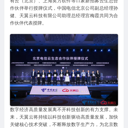
有云（北京）、上海英方软件等11家新招募云生态合
作伙伴举行授牌仪式，中国电信北京公司副总经理孙
健、天翼云科技有限公司助理总经理宫梅霞共同为合
作伙伴代表授牌。
数字经济高质量发展离不开科技创新的有力支撑。未
来，天翼云将持续以科技创新驱动高质量发展，加快
关键核心技术突破，不断释放数字生产力，为北京数