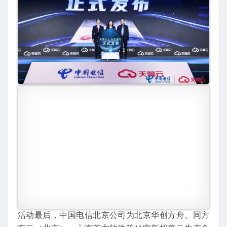
活动最后，中国电信北京公司为北京华创方舟、同方