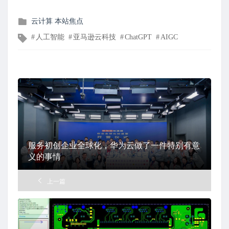
发
云计算
本站焦点
布
文
人工智能
亚马逊云科技
ChatGPT
AIGC
在
章
标
签
服务初创企业全球化，华为云做了一件特别有意
义的事情
上一篇