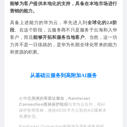
能够为客户提供本地化的支持，具备在本地市场进行
营销的能力。
具备上述能力的华为云，率先进入到
全球化的2.0阶
段
。在这个阶段，云服务商不只是服务于出海和入华
客户，而且
能够开拓和服务当地客户
。当然，这一功
力并不是一日练就的，是华为长期全球化带来的能力
和资源的积累。
从基础云服务到高附加AI服务
在
中北美洲的哥斯达黎加，Rainforest
Connection雨林保护组织
与华为云合作，用AI
保护热带雨林，使得6000平方公里的4亿棵树木
免遭砍伐。
Rainforest Connection利用华为手机收集电锯、