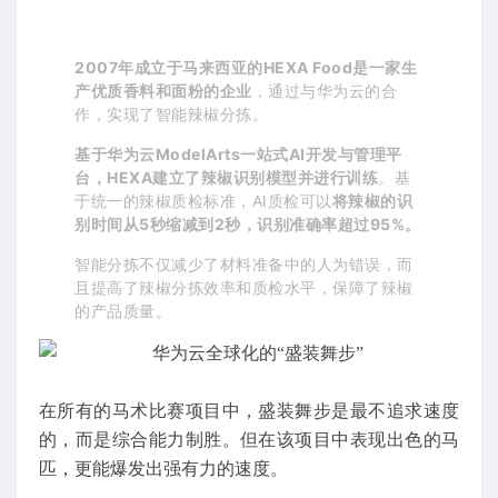
2007年成立于马来西亚的HEXA Food是一家生
产优质香料和面粉的企业
，通过与华为云的合
作，实现了智能辣椒分拣。
基于华为云ModelArts一站式AI开发与管理平
台，HEXA建立了辣椒识别模型并进行训练
。基
于统一的辣椒质检标准，AI质检可以
将辣椒的识
别时间从5秒缩减到2秒，识别准确率超过95%。
智能分拣不仅减少了材料准备中的人为错误，而
且提高了辣椒分拣效率和质检水平，保障了辣椒
的产品质量。
在所有的马术比赛项目中，盛装舞步是最不追求速度
的，而是综合能力制胜。但在该项目中表现出色的马
匹，更能爆发出强有力的速度。