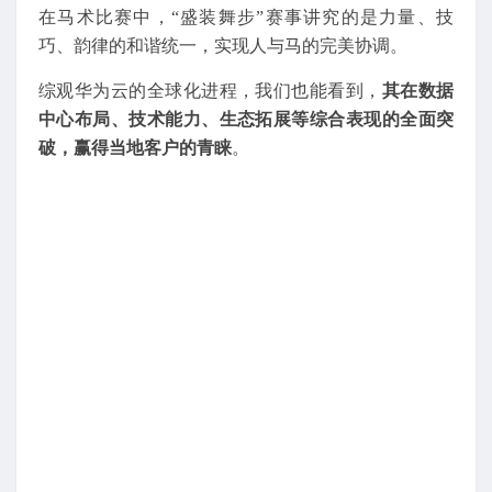
在马术比赛中，“盛装舞步”赛事讲究的是力量、技
巧、韵律的和谐统一，实现人与马的完美协调。
综观华为云的全球化进程，我们也能看到，
其在数据
中心布局、技术能力、生态拓展等综合表现的全面突
破，赢得当地客户的青睐
。