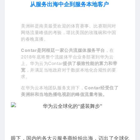
从服务出海中企到服务本地客户
美洲杯是南美最受欢迎的体育赛事。比赛期间对
网络流量峰值的考验，堪比美国的玫瑰碗和中国
的春晚直播。
Contar是阿根廷一家公共流媒体服务平台
，在
2018年底将整个流媒体平台业务部署到华为云
上。华为云为Contar
提供了极致性能的算力和带
宽
，并满足当地政府对于数据本地化合规性的要
求。
在华为云本地团队服务支持下，
Contar经受住了
美洲杯和当地热播电视剧的峰值流量考验。
眼下，国内的各大云服务商纷纷出海，迈出了全球化