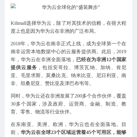
Kilimall选择华为云，除了对其技术的信赖，在很大程
度上也是因为华为云在非洲的广泛布局。
2018年，华为云在南非正式上线，成为全球第一个在
南非运营本地数据中心的云服务提供商。此后，2019
年，华为云在非洲全面落地，
已经在为非洲
12
个国家
提供云服务
，包括安哥拉、博茨瓦纳、加纳、肯尼
亚、毛里求斯、莫桑比克、纳米比亚、尼日利亚、南
非、坦桑尼亚、赞比亚及津巴布韦等。
同时，华为云还在非洲发展了200多个合作伙伴，覆盖
30多个国家，涉及政府、运营商、金融、制造、教
育、零售、物流等行业伙伴。
在东南亚、美洲、欧洲，华为云也在全面落地。目
前，
华为云在
全球
23
个区域运营着
45
个可用区，能够