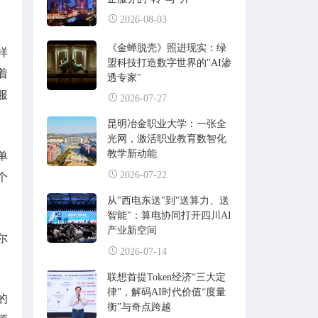
2026-08-03
《金蝉脱壳》照进现实：绿
样
盟科技打造数字世界的"AI渗
着
透专家"
服
2026-07-27
昆明冶金职业大学：一张全
光网，激活职业教育数智化
教学新动能
单
2026-07-22
个
从"西电东送"到"送算力、送
智能"：算电协同打开四川AI
产业新空间
尔
2026-07-14
联想首提Token经济“三大定
律”，解码AI时代价值“度量
的
衡”与奇点跨越