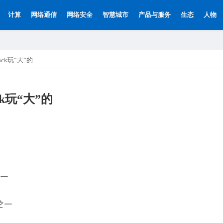
计算
网络通信
网络安全
智慧城市
产品与服务
生态
人物
ack玩“大”的
ck玩“大”的
之一
之一