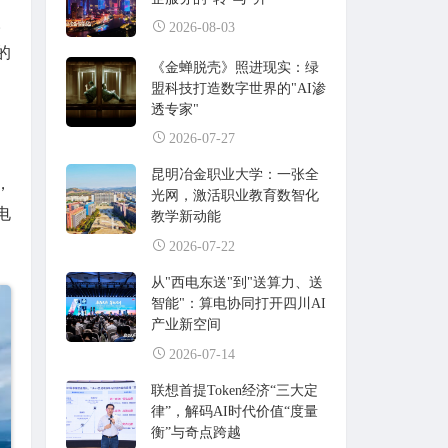
。
2026-08-03
的
《金蝉脱壳》照进现实：绿
盟科技打造数字世界的"AI渗
透专家"
2026-07-27
昆明冶金职业大学：一张全
，
光网，激活职业教育数智化
电
教学新动能
2026-07-22
从"西电东送"到"送算力、送
智能"：算电协同打开四川AI
产业新空间
2026-07-14
联想首提Token经济“三大定
律”，解码AI时代价值“度量
衡”与奇点跨越