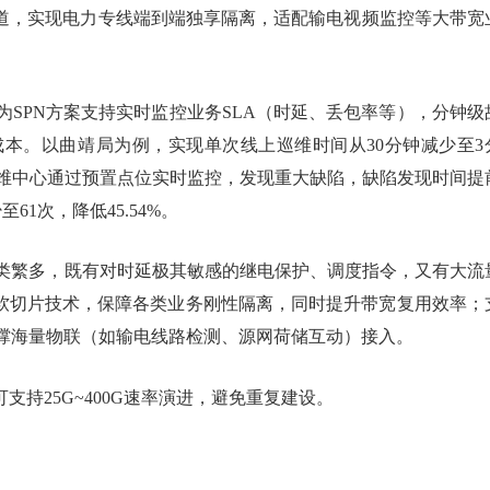
硬管道，实现电力专线端到端独享隔离，适配输电视频监控等大带宽
SPN方案支持实时监控业务SLA（时延、丢包率等），分钟级
成本。以曲靖局为例，实现单次线上巡维时间从30分钟减少至3
运维中心通过预置点位实时监控，发现重大缺陷，缺陷发现时间提
61次，降低45.54%。
类繁多，既有对时延极其敏感的继电保护、调度指令，又有大流
）+软切片技术，保障各类业务刚性隔离，同时提升带宽复用效率；
发，支撑海量物联（如输电线路检测、源网荷储互动）接入。
支持25G~400G速率演进，避免重复建设。