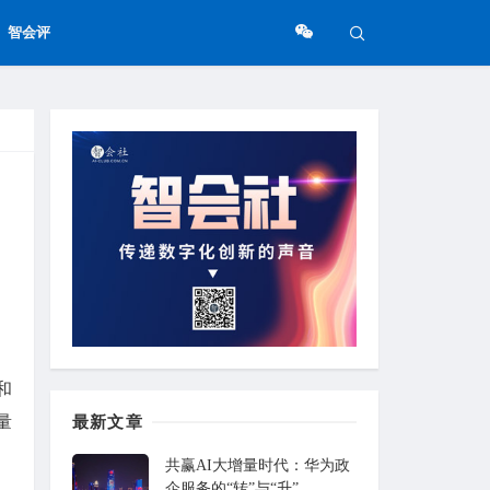
智会评
和
量
最新文章
共赢AI大增量时代：华为政
企服务的“转”与“升”