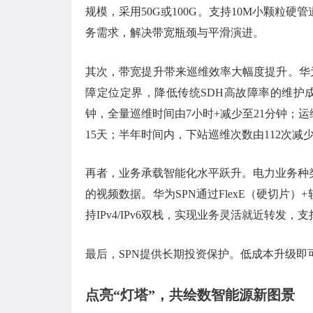
规模，采用50G或100G。支持10M小颗粒
务需求，解决带宽瓶颈与平滑演进。
其次，带宽提升带来巡维效率大幅度提升。华为
障定位定界，降低传统SDH高故障率的维护
钟，全量巡维时间由7小时+减少至21分钟；
15天；半年时间内，下站巡维次数由112次减少至
再者，业务承载智能化水平跃升。电力业务种
的视频数据。华为SPN通过FlexE（硬切片
持IPv4/IPv6双栈，实现业务灵活就近转
最后，SPN提供长期投资保护。低成本升级即可
点亮“灯塔”，共绘数智能源新图景