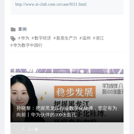
http://www.ai-club.com.cn/case/8111.html
发
案例
布
文
华为
数字经济
新质生产力
温州
浙江
在
章
华为数字中国行
标
签
孙晓黎：把握黑龙江行业数字化脉搏，坚定有为
向前丨华为伙伴的100张面孔
上一篇