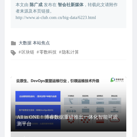
本文由
陈广成
发布在
智会社新媒体
，转载此文请附作
者来源及本页链接。
http://www.ai-club.com.cn/big-data/6223.html
发
大数据
本站焦点
布
文
区块链
零数科技
隐私计算
在
章
标
签
All in ONE！博睿数据重磅推出一体化智能可观
测平台