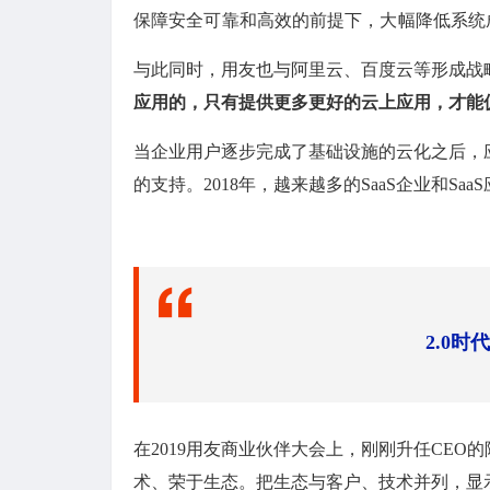
保障安全可靠和高效的前提下，大幅降低系统
与此同时，用友也与阿里云、百度云等形成战
应用的，只有提供更多更好的云上应用，才能促
当企业用户逐步完成了基础设施的云化之后，应
的支持。2018年，越来越多的SaaS企业和Sa
2.0
时代
在2019用友商业伙伴大会上，刚刚升任CEO
术、荣于生态。把生态与客户、技术并列，显