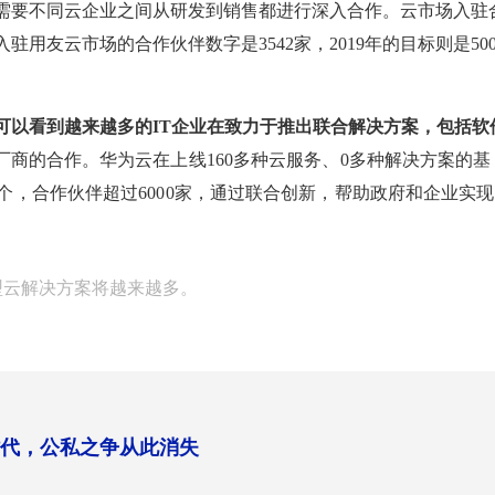
需要不同云企业之间从研发到销售都进行深入合作。云市场入驻
驻用友云市场的合作伙伴数字是3542家，2019年的目标则是500
可以看到越来越多的IT企业在致力于推出联合解决方案，包括软
厂商的合作。
华为云在上线160多种云服务、0多种解决方案的基
00个，合作伙伴超过6000家，通过联合创新，帮助政府和企业实现
型云解决方案将越来越多。
代，公私之争从此消失