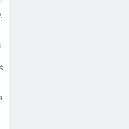
为
亲
式
销