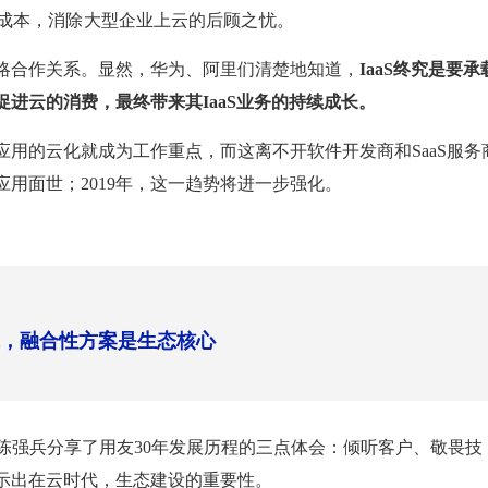
成本，消除大型企业上云的后顾之忧。
略合作关系。显然，华为、阿里们清楚地知道，
IaaS终究是要承
进云的消费，最终带来其IaaS业务的持续成长。
用的云化就成为工作重点，而这离不开软件开发商和SaaS服务
aS应用面世；2019年，这一趋势将进一步强化。
，融合性方案是生态核心
的陈强兵分享了用友30年发展历程的三点体会：倾听客户、敬畏技
示出在云时代，生态建设的重要性。