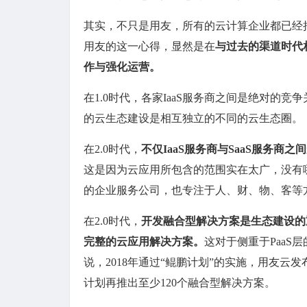
其实，不只是用友，所有的云计算企业都已经
用友的这一心得，显然是在
与过去的渠道时代
作与强化运营。
在1.0时代，各家IaaS服务商之间是绝对的
的云生态建设是相互独立的不同的云生态圈。
在2.0时代，
不仅IaaS服务商与SaaS服务商
这是因为云应用所包含的范围实在太广，没有
的企业服务公司，也专注于人、财、物、客等
在2.0时代，
开发融合型解决方案是生态建设的
完整的云应用解决方案。
这对于侧重于Paa
说，2018年通过“鲲鹏计划”的实施，用友云发
计划再推出至少120个融合型解决方案。