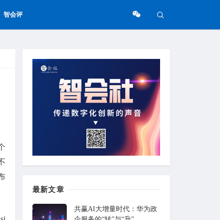
智会评
个
不
布
最新文章
共赢AI大增量时代：华为政
i
企服务的“转”与“升”