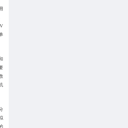
用
。
V
单
和
要
数
机
分
拟
的