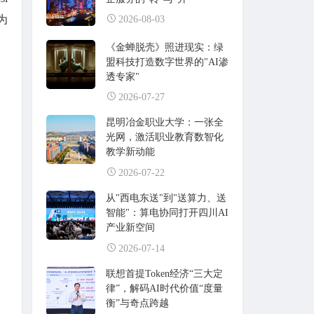
为
2026-08-03
《金蝉脱壳》照进现实：绿
盟科技打造数字世界的"AI渗
透专家"
2026-07-27
昆明冶金职业大学：一张全
光网，激活职业教育数智化
教学新动能
2026-07-22
从"西电东送"到"送算力、送
智能"：算电协同打开四川AI
产业新空间
2026-07-14
联想首提Token经济“三大定
律”，解码AI时代价值“度量
衡”与奇点跨越