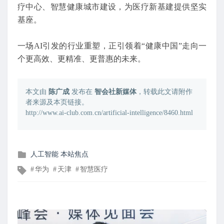
疗中心、智慧健康城市建设，为医疗新基建提供坚实
基座。
一场AI引发的行业重塑，正引领着“健康中国”走向一
个更高效、更精准、更普惠的未来。
本文由
陈广成
发布在
智会社新媒体
，转载此文请附作
者来源及本页链接。
http://www.ai-club.com.cn/artificial-intelligence/8460.html
发
人工智能
本站焦点
布
文
华为
天津
智慧医疗
在
章
标
签