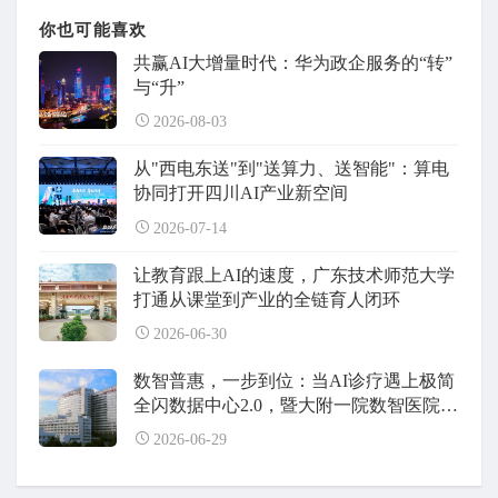
你也可能喜欢
共赢AI大增量时代：华为政企服务的“转”
与“升”
2026-08-03
从"西电东送"到"送算力、送智能"：算电
协同打开四川AI产业新空间
2026-07-14
让教育跟上AI的速度，广东技术师范大学
打通从课堂到产业的全链育人闭环
2026-06-30
数智普惠，一步到位：当AI诊疗遇上极简
全闪数据中心2.0，暨大附一院数智医院建
设全面升级
2026-06-29