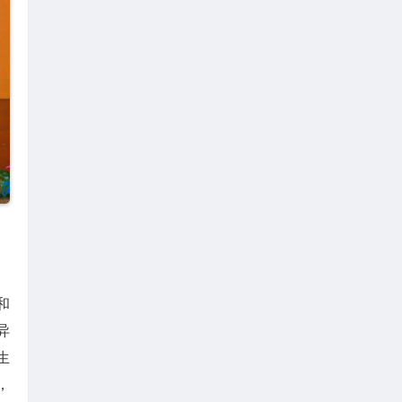
和
异
生
，