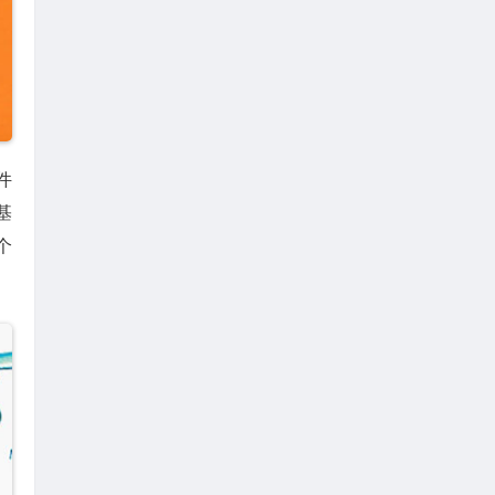
件
基
个