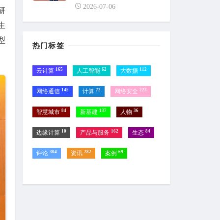
2026-07-06
研
生
型
热门标签
165
62
112
云计算
人工智能
大数据
145
72
223
网络通信
计算
网络安全
84
137
36
智慧城市
新基建
人物
10
162
84
边缘计算
产品与服务
生态
304
282
69
评论
资讯
案例