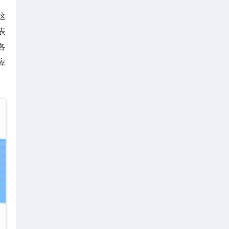
这
表
各
应