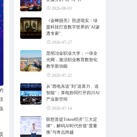
2026-08-03
《金蝉脱壳》照进现实：绿
盟科技打造数字世界的"AI渗
透专家"
2026-07-27
昆明冶金职业大学：一张全
光网，激活职业教育数智化
教学新动能
2026-07-22
从"西电东送"到"送算力、送
的
智能"：算电协同打开四川AI
软
产业新空间
临
2026-07-14
联想首提Token经济“三大定
律”，解码AI时代价值“度量
衡”与奇点跨越
双