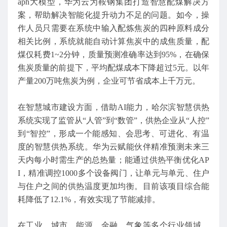
aph大模型，华为云为鞍钢集团打造智慧配煤解决方
案，帮助解决智能化提升动力不足的问题。如今，操
作人员只需要在系统中输入配炼焦炭的四种原料成分
相关比例，系统就能自动计算焦炭中的成焦质量，配
煤仅耗费1~2分钟，质量预测准确率达到95%，在确保
焦炭质量的前提下，平均配煤成本下降超过5元。以年
产量200万吨焦炭为例，企业可节省成本上千万元。
在智慧城市建设方面，借助AI能力，哈尔滨智慧供热
系统实现了监管从“人管”到“数管”，供热企业从“人控”
到“智控”，形成一个能感知、会思考、可进化、有温
度的智慧供热系统。华为云赋能伙伴精准预测未来三
天内每小时需生产的总热量；能通过供热平衡优化AP
I，精准调控1000多个设备阀门，让单元与单元、住户
与住户之间的供热温度更加均衡。目前该项目综合能
耗降低了12.1%，有效实现了节能减排。
在工业、城市、能源、金融、气象等多个行业领域，