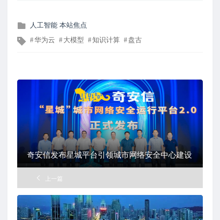
发
人工智能
本站焦点
布
文
华为云
大模型
知识计算
盘古
在
章
标
签
奇安信发布星城平台引领城市网络安全中心建设
上一篇