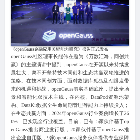
《openGauss金融应用关键能力研究》报告正式发布
openGauss社区理事长熊伟在题为《万数汇海，同创共
赢》的主题演讲中提到，openGauss在开源以来持续发
展壮大，离不开坚持技术同创和生态共赢双轮推进的
策略。在技术同创方面，面对数据库孤岛及AI爆发带
来的机遇和挑战，openGauss夯实基础底座，提出全场
景和智能化双技术主线，在内核、DataPod资源池架
构、DataKit数据全生命周期管理等能力上持续投入；
在生态共赢方面，2024年openGauss行业案例增长了26
0%，已实现全行业覆盖。目前，已有15家伙伴基于op
enGauss推出商业发行版，20家伙伴基于openGauss推
出企业自用版，9家openGauss服务伙伴提供专业保障