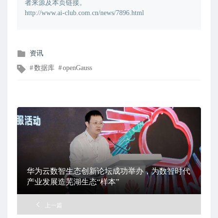
者来源及本页链接。
http://www.ai-club.com.cn/news/7896.html
发
资讯
布
文
数据库
openGauss
在
章
标
签
华为云数智生态创新论坛成功举办，为数智时代
产业发展造芜湖生态“样本”
上一篇